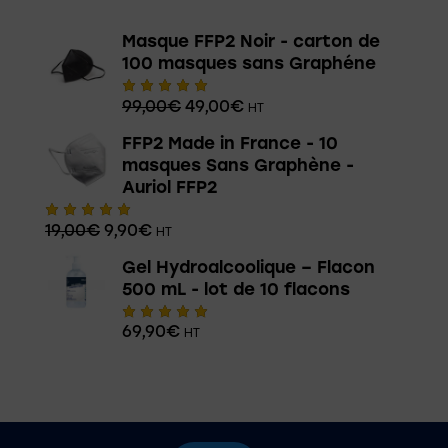
Masque FFP2 Noir - carton de
100 masques sans Graphéne
99,00
€
49,00
€
HT
Note
5.00
sur 5
FFP2 Made in France - 10
masques Sans Graphène -
Auriol FFP2
19,00
€
9,90
€
HT
Note
5.00
sur 5
Gel Hydroalcoolique – Flacon
500 mL - lot de 10 flacons
69,90
€
HT
Note
5.00
sur 5