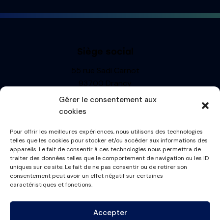
Siège social
55 rue Sadi Carnot
93700 Drancy
Siren : 499710697
Gérer le consentement aux
TVA: FR13499710697
cookies
R.C.S. BOBIGNY
Pour offrir les meilleures expériences, nous utilisons des technologies
Informations
telles que les cookies pour stocker et/ou accéder aux informations des
appareils. Le fait de consentir à ces technologies nous permettra de
Mentions Légales
traiter des données telles que le comportement de navigation ou les ID
uniques sur ce site. Le fait de ne pas consentir ou de retirer son
Politique de cookies
consentement peut avoir un effet négatif sur certaines
Conditions générales
caractéristiques et fonctions.
Plan du site
Accepter
Contactez-nous