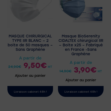
MASQUE CHIRURGICAL
Masque BioSerenity
TYPE IIR BLANC – 2
CIDALTEX chirurgical IIR
boite de 50 masques –
– Boite x25 – Fabriqué
Sans Graphène
en France -Sans
Graphène
A partir de
A partir de
9,50
€
24,90
€
HT
3,90
€
14,90
€
HT
Ajouter au panier
Ajouter au panier
Livraison cabinet 48h !
Livraison cabinet 48h !