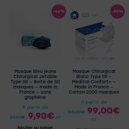
-66%
-50%
Masque Bleu jeans
Masque Chirurgical
Chirurgical Jetable
Blanc Type IIR –
Type IIR – Boite de 50
Medical Confort+ –
masques – made in
Made in France –
France – sans
Carton 2000 masques
graphène
A partir de
A partir de
99,00
€
199,00
€
9,90
€
29,00
€
HT
HT
Ajouter au panier