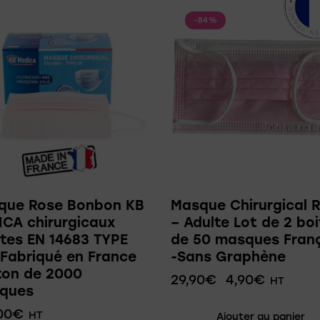
-84%
que Rose Bonbon KB
Masque Chirurgical 
CA chirurgicaux
– Adulte Lot de 2 bo
tes EN 14683 TYPE
de 50 masques Fran
| Fabriqué en France
-Sans Graphène
ton de 2000
29,90
€
4,90
€
HT
ques
00
€
HT
Ajouter au panier