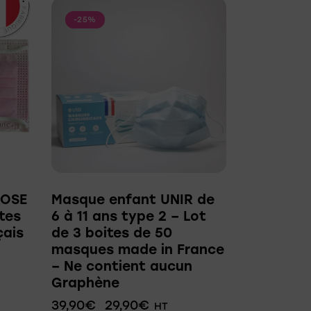
-25%
ROSE
Masque enfant UNIR de
ites
6 à 11 ans type 2 – Lot
çais
de 3 boites de 50
masques made in France
– Ne contient aucun
Graphène
39,90
€
29,90
€
HT