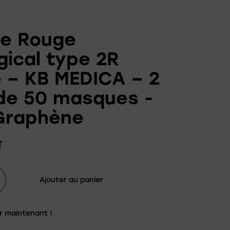
e Rouge
gical type 2R
 – KB MEDICA – 2
 de 50 masques -
Graphène
T
Ajouter au panier
r maintenant !