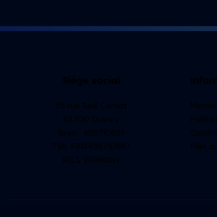
Siège social
Infor
55 rue Sadi Carnot
Mentio
93700 Drancy
Politiq
Siren : 499710697
Condit
TVA: FR13499710697
Plan du
R.C.S. BOBIGNY