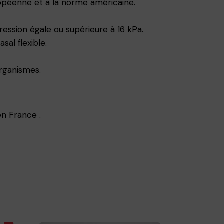
opéenne et à la norme américaine.
ession égale ou supérieure à 16 kPa.
al flexible.
organismes.
en France .