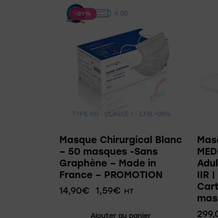
-89%
Masque Chirurgical Blanc
Mas
– 50 masques -Sans
MEDI
Graphène – Made in
Adul
France – PROMOTION
IIR 
Car
14,90
€
1,59
€
HT
mas
299,
Ajouter au panier