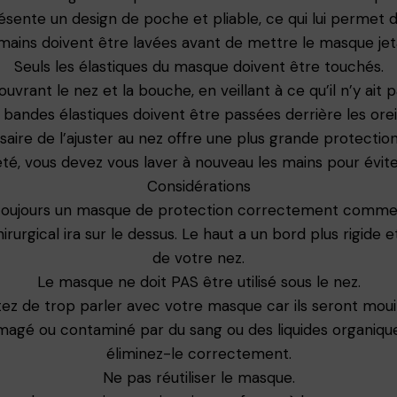
nte un design de poche et pliable, ce qui lui permet d’
mains doivent être lavées avant de mettre le masque jet
Seuls les élastiques du masque doivent être touchés.
couvrant le nez et la bouche, en veillant à ce qu’il n’y ait
 bandes élastiques doivent être passées derrière les oreil
ssaire de l’ajuster au nez offre une plus grande protection
jeté, vous devez vous laver à nouveau les mains pour évite
Considérations
toujours un masque de protection correctement comme 
rgical ira sur le dessus. Le haut a un bord plus rigide et
de votre nez.
Le masque ne doit PAS être utilisé sous le nez.
tez de trop parler avec votre masque car ils seront mouil
mmagé ou contaminé par du sang ou des liquides organiq
éliminez-le correctement.
Ne pas réutiliser le masque.