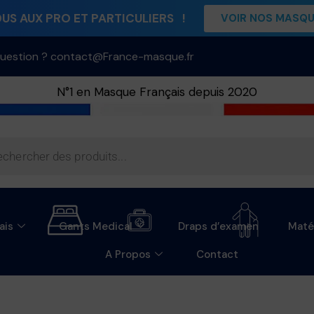
S AUX PRO ET PARTICULIERS !
VOIR NOS MASQ
uestion ? contact@France-masque.fr
N°1 en Masque Français depuis 2020
ais
Gants Medical
Draps d’examen
Maté
A Propos
Contact