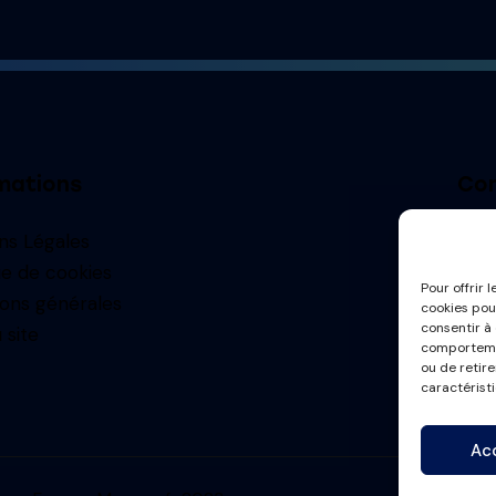
mations
Con
ns Légales
contac
ue de cookies
Pour offrir 
ions générales
cookies pou
consentir à
 site
comportemen
ou de retir
caractéristi
Ac