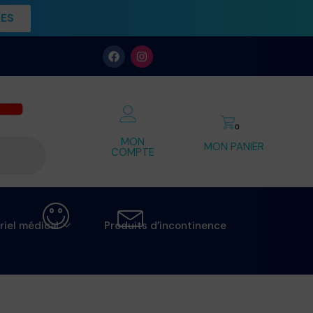
UES
0
MON
MON PANIER
COMPTE
riel médical
Produits d’incontinence