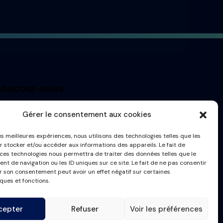
tactez-nous
t@france-masque.fr
Gérer le consentement aux cookies
les meilleures expériences, nous utilisons des technologies telles que les
r stocker et/ou accéder aux informations des appareils. Le fait de
 ces technologies nous permettra de traiter des données telles que le
t de navigation ou les ID uniques sur ce site. Le fait de ne pas consentir
er son consentement peut avoir un effet négatif sur certaines
ques et fonctions.
cepter
Refuser
Voir les préférences