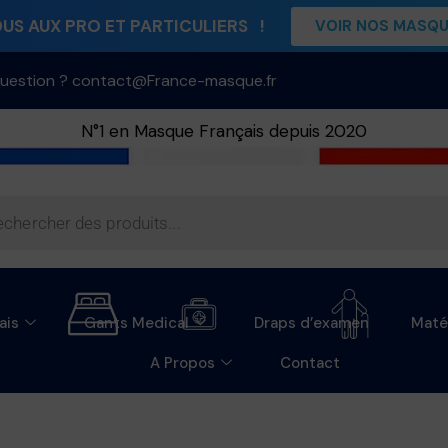
S AUX PRO ET PARTICULIERS !
VOIR NOS MASQ
uestion ? contact@France-masque.fr
N°1 en Masque Français depuis 2020
ais
Gants Medical
Draps d’examen
Maté
A Propos
Contact