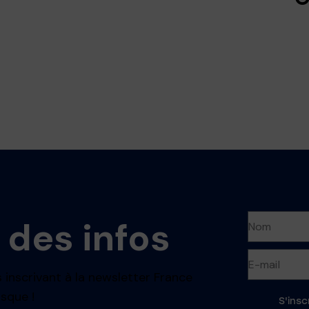
 des infos
 inscrivant à la newsletter France
sque !
S'insc