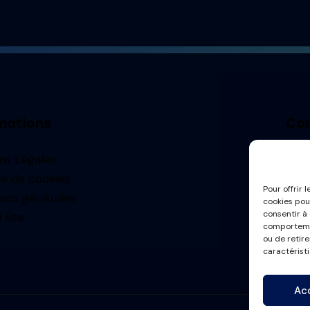
mations
Con
ns Légales
contac
ue de cookies
Pour offrir 
ions générales
cookies pou
consentir à
 site
comportemen
ou de retir
caractéristi
Ac