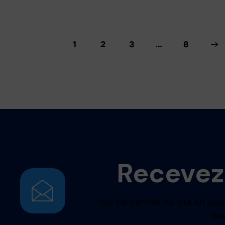
1
2
3
…
>
8
Recevez
Sur l’ensemble du site en vous
Ma