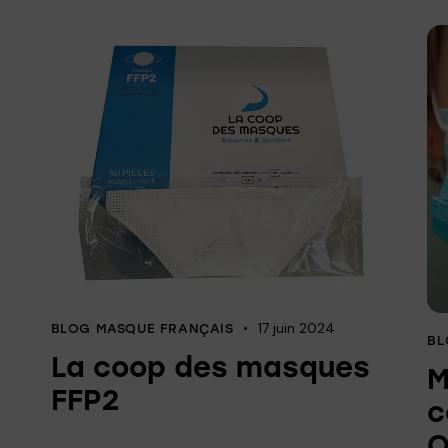
17 juin 2024
BLOG MASQUE FRANÇAIS
BL
La coop des masques
M
FFP2
c
O