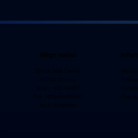
Siège social
Infor
55 rue Sadi Carnot
Mentio
93700 Drancy
Politiq
Siren : 499710697
Condit
TVA: FR13499710697
Plan du
R.C.S. BOBIGNY