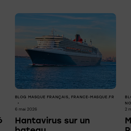
BLOG MASQUE FRANÇAIS
,
FRANCE-MASQUE.FR
BL
NO
6 mai 2026
2 
6
Hantavirus sur un
M
bateau
P