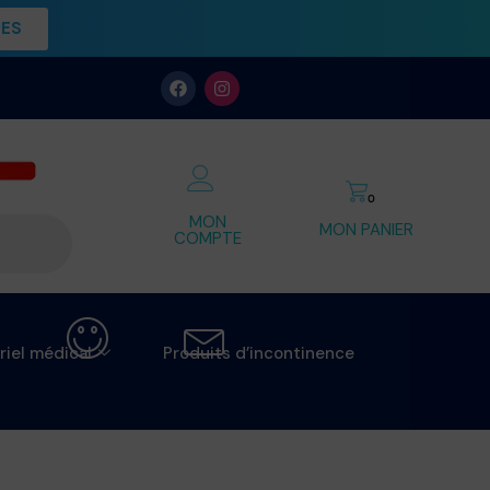
UES
0
MON
MON PANIER
COMPTE
riel médical
Produits d’incontinence