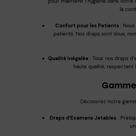
pour maintenir l’hygiène dans votre
la con
Confort pour les Patients
: Nous
patients. Nos draps sont doux, non
Qualité Inégalée
: Tous nos draps d’
haute qualité, respectant l
Gamme 
Découvrez notre gamm
Draps d’Examens Jetables
: Pratiq
un