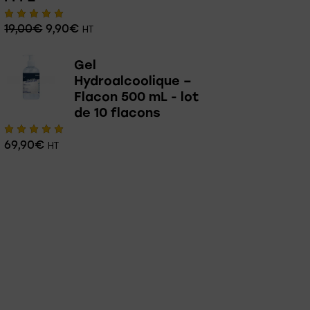
19,00
€
9,90
€
Note
HT
5.00
sur 5
Gel
Hydroalcoolique –
Flacon 500 mL - lot
de 10 flacons
69,90
€
Note
HT
5.00
sur 5