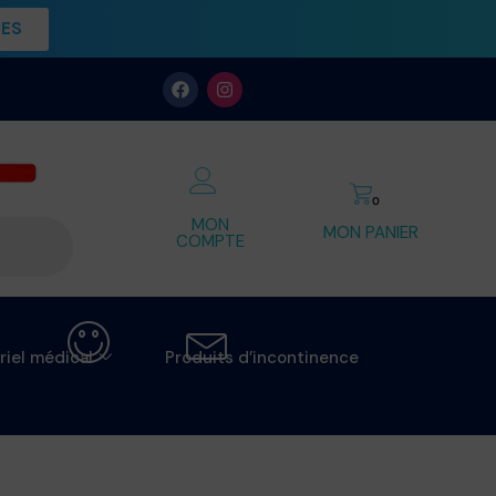
UES
0
MON
MON PANIER
COMPTE
riel médical
Produits d’incontinence