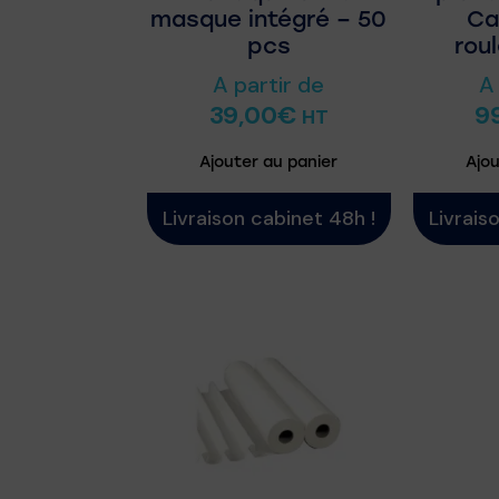
masque intégré – 50
Ca
pcs
rou
A partir de
A
39,00
€
9
HT
Ajouter au panier
Ajou
Livraison cabinet 48h !
Livrais