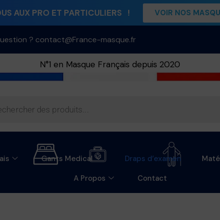
S AUX PRO ET PARTICULIERS !
VOIR NOS MASQ
uestion ? contact@France-masque.fr
N°1 en Masque Français depuis 2020
ais
Gants Medical
Draps d’examen
Maté
A Propos
Contact