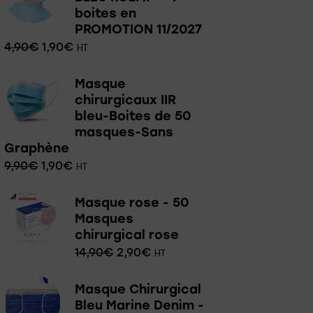
boites en
PROMOTION 11/2027
4,90
€
1,90
€
HT
Masque
chirurgicaux IIR
bleu-Boites de 50
masques-Sans
Graphène
9,90
€
1,90
€
HT
Masque rose - 50
Masques
chirurgical rose
14,90
€
2,90
€
HT
Masque Chirurgical
Bleu Marine Denim -