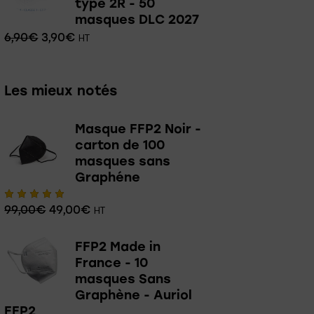
type 2R - 50
masques DLC 2027
6,90
€
3,90
€
HT
Les mieux notés
Masque FFP2 Noir -
carton de 100
masques sans
Graphéne
99,00
€
49,00
€
Note
HT
5.00
sur 5
FFP2 Made in
France - 10
masques Sans
Graphène - Auriol
FFP2