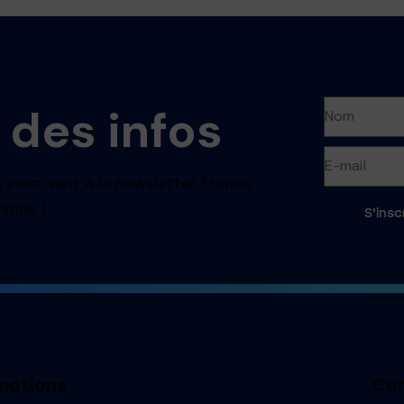
 des infos
 inscrivant à la newsletter France
sque !
S'insc
mations
Con