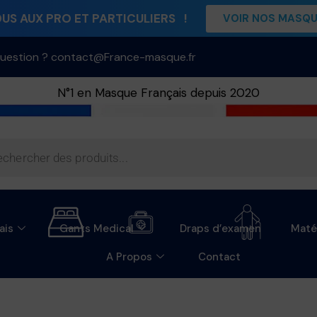
S AUX PRO ET PARTICULIERS !
VOIR NOS MASQ
uestion ? contact@France-masque.fr
N°1 en Masque Français depuis 2020
ais
Gants Medical
Draps d’examen
Maté
A Propos
Contact