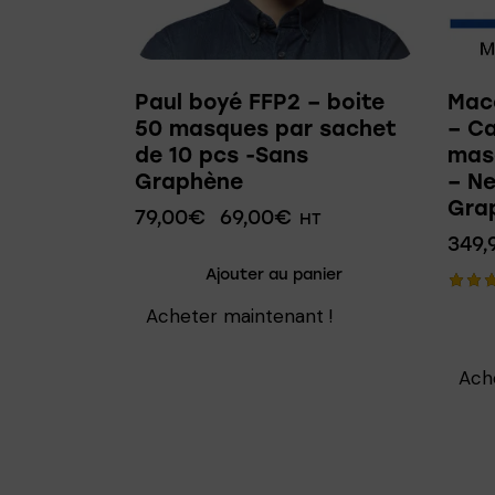
Paul boyé FFP2 – boite
Mac
50 masques par sachet
– Ca
de 10 pcs -Sans
mas
Graphène
– Ne
Gra
79,00
€
69,00
€
HT
349,
Ajouter au panier
Note
Acheter maintenant !
5.00
sur 
Ach