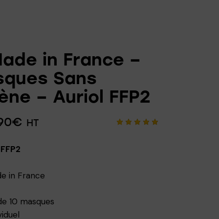
ade in France –
sques Sans
ne – Auriol FFP2
90
€
HT
Noté
3
5.00
sur 5
 FFP2
basé
sur
notation
s client
e in France
 de 10 masques
viduel