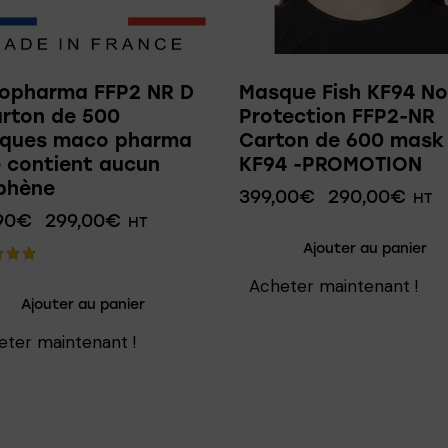
opharma FFP2 NR D
Masque Fish KF94 Noi
rton de 500
Protection FFP2-NR
ques maco pharma
Carton de 600 mask
 contient aucun
KF94 -PROMOTION
phène
399,00
€
290,00
€
HT
90
€
299,00
€
HT
Ajouter au panier
Acheter maintenant !
Ajouter au panier
5
eter maintenant !