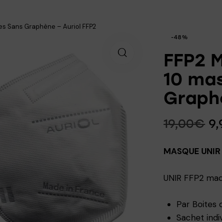
es Sans Graphène – Auriol FFP2
-48%
FFP2 M
10 ma
Graphè
19,00
€
9,
MASQUE UNIR
UNIR FFP2 mad
Par Boites
Sachet indi