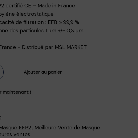
 certifié CE – Made in France
ylène électrostatique
acité de filtration : EFB ≥ 99,9 %
nne des particules 1 μm +/- 0,3 μm
Ajouter au panier
r maintenant !
0
Masque FFP2
Meilleure Vente de Masque
,
eures ventes