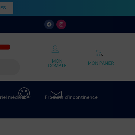
UES
0
MON
MON PANIER
COMPTE
riel médical
Produits d’incontinence