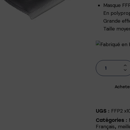
Masque FFP2
En polyprop
Grande effic
Taille moye
Achete
FFP2 x1
UGS :
Catégories :
Français
meill
,