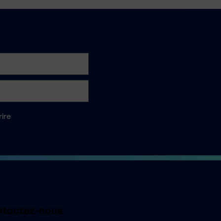
rire
tactez-nous