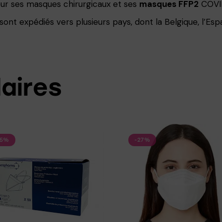
ur ses masques chirurgicaux et ses
masques FFP2
COVID
t expédiés vers plusieurs pays, dont la Belgique, l’Espa
laires
15%
-27%