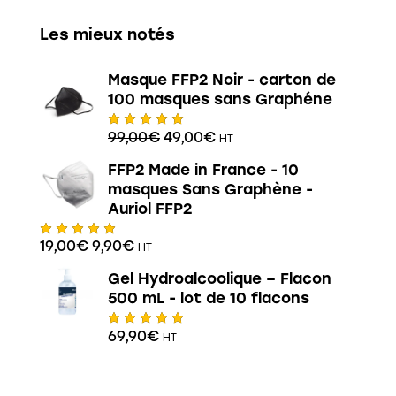
Les mieux notés
Masque FFP2 Noir - carton de
100 masques sans Graphéne
99,00
€
49,00
€
HT
Note
5.00
sur 5
FFP2 Made in France - 10
masques Sans Graphène -
Auriol FFP2
19,00
€
9,90
€
HT
Note
5.00
sur 5
Gel Hydroalcoolique – Flacon
500 mL - lot de 10 flacons
69,90
€
HT
Note
5.00
sur 5