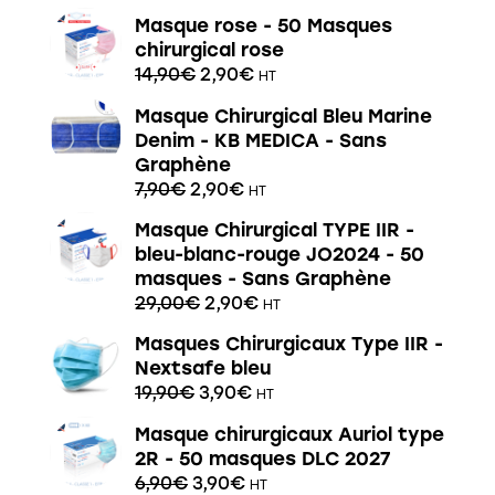
Masque rose - 50 Masques
chirurgical rose
14,90
€
2,90
€
HT
Masque Chirurgical Bleu Marine
Denim - KB MEDICA - Sans
Graphène
7,90
€
2,90
€
HT
Masque Chirurgical TYPE IIR -
bleu-blanc-rouge JO2024 - 50
masques - Sans Graphène
29,00
€
2,90
€
HT
Masques Chirurgicaux Type IIR -
Nextsafe bleu
19,90
€
3,90
€
HT
Masque chirurgicaux Auriol type
2R - 50 masques DLC 2027
6,90
€
3,90
€
HT