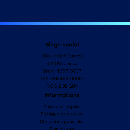
Siège social
55 rue Sadi Carnot
93700 Drancy
Siren : 499710697
TVA: FR13499710697
R.C.S. BOBIGNY
Informations
Mentions Légales
Politique de cookies
Conditions générales
Plan du site