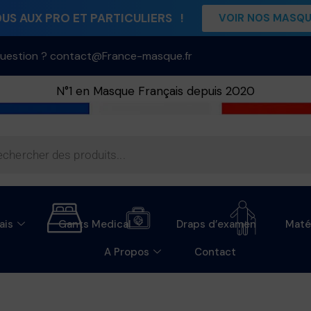
S AUX PRO ET PARTICULIERS !
VOIR NOS MASQ
uestion ? contact@France-masque.fr
N°1 en Masque Français depuis 2020
ais
Gants Medical
Draps d’examen
Maté
A Propos
Contact