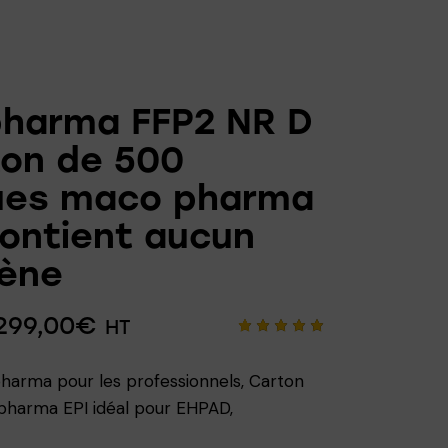
harma FFP2 NR D
ton de 500
es maco pharma
ontient aucun
ène
299,00
€
HT
Noté
2
5.00
sur 5
arma pour les professionnels, Carton
basé
sur
harma EPI idéal pour EHPAD,
notation
s client