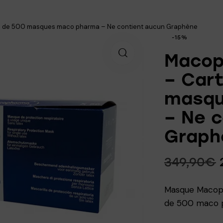
n de 500 masques maco pharma – Ne contient aucun Graphène
-15%
Macop
– Car
masqu
– Ne c
Graph
349,90
€
Masque Macoph
de 500 maco p