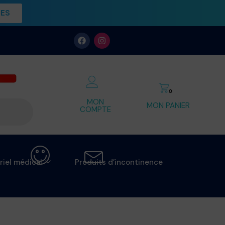
UES
0
MON
MON PANIER
COMPTE
riel médical
Produits d’incontinence