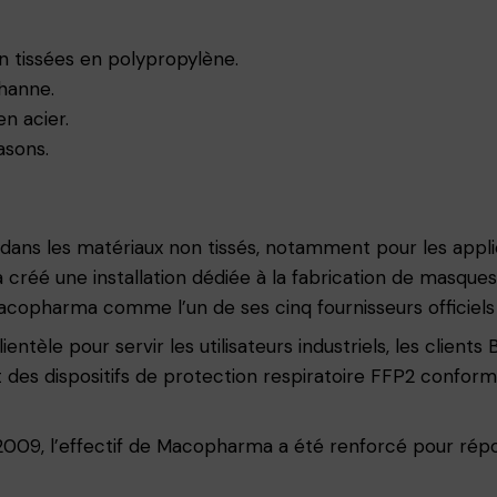
on tissées en polypropylène.
hanne.
en acier.
asons.
ns les matériaux non tissés, notamment pour les applica
a créé une installation dédiée à la fabrication de masques
opharma comme l’un de ses cinq fournisseurs officiels 
entèle pour servir les utilisateurs industriels, les clients
des dispositifs de protection respiratoire FFP2 conforme
009, l’effectif de Macopharma a été renforcé pour rép