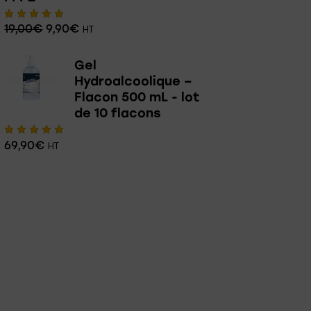
19,00
€
9,90
€
Note
HT
5.00
sur 5
Gel
Hydroalcoolique –
Flacon 500 mL - lot
de 10 flacons
69,90
€
Note
HT
5.00
sur 5