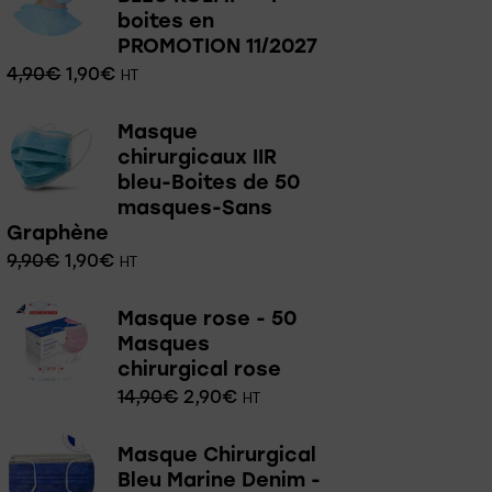
boites en
PROMOTION 11/2027
4,90
€
1,90
€
HT
Masque
chirurgicaux IIR
bleu-Boites de 50
masques-Sans
Graphène
9,90
€
1,90
€
HT
Masque rose - 50
Masques
chirurgical rose
14,90
€
2,90
€
HT
Masque Chirurgical
Bleu Marine Denim -