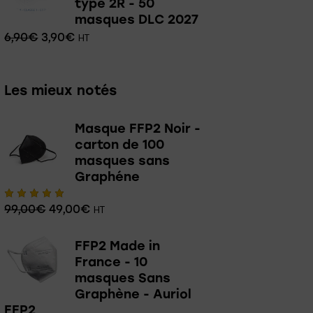
type 2R - 50
masques DLC 2027
6,90
€
3,90
€
HT
Les mieux notés
Masque FFP2 Noir -
carton de 100
masques sans
Graphéne
99,00
€
49,00
€
Note
HT
5.00
sur 5
FFP2 Made in
France - 10
masques Sans
Graphène - Auriol
FFP2