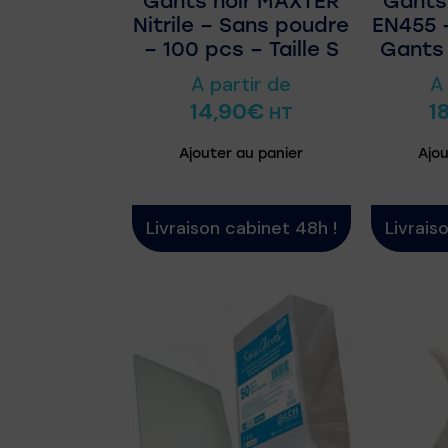
Gants noir MAXTER
Gants 
Nitrile – Sans poudre
EN455 –
– 100 pcs – Taille S
Gants 
A partir de
A
14,90
€
1
HT
Ajouter au panier
Ajou
Livraison cabinet 48h !
Livrais