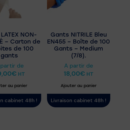
 LATEX NON-
Gants NITRILE Bleu
 – Carton de
EN455 – Boîte de 100
oites de 100
Gants – Medium
gants
(7/8).
 partir de
A partir de
9,00
€
18,00
€
HT
HT
ter au panier
Ajouter au panier
on cabinet 48h !
Livraison cabinet 48h !