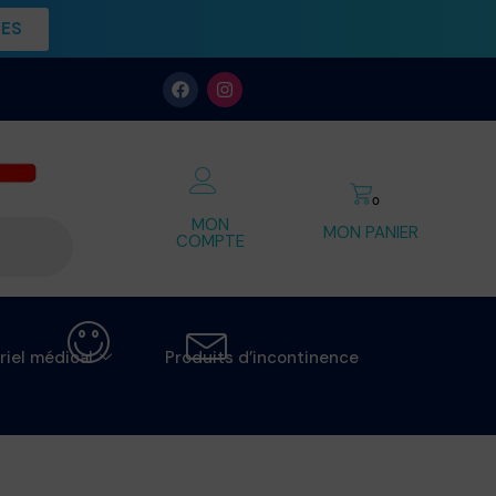
UES
0
MON
MON PANIER
COMPTE
riel médical
Produits d’incontinence