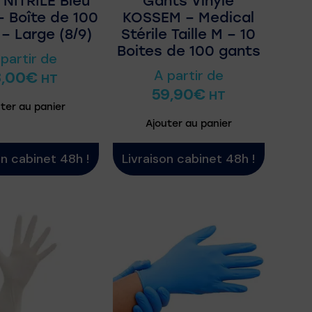
NITRILE Bleu
Gants Vinyle
 Boîte de 100
KOSSEM – Medical
– Large (8/9)
Stérile Taille M – 10
Boites de 100 gants
 partir de
A partir de
8,00
€
HT
59,90
€
HT
ter au panier
Ajouter au panier
on cabinet 48h !
Livraison cabinet 48h !