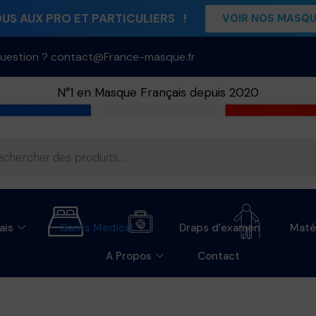
S AUX PRO ET PARTICULIERS !
VOIR NOS MASQ
uestion ? contact@France-masque.fr
N°1 en Masque Français depuis 2020
ais
Gants Medical
Draps d’examen
Maté
A Propos
Contact