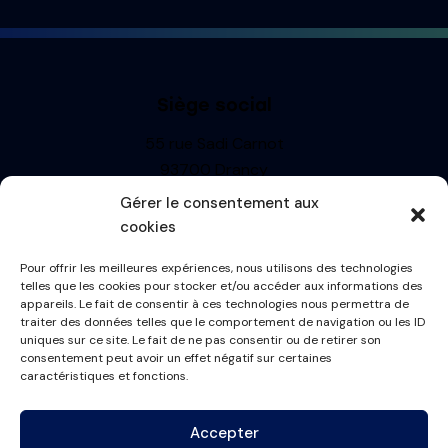
Siège social
55 rue Sadi Carnot
93700 Drancy
Siren : 499710697
Gérer le consentement aux
TVA: FR13499710697
cookies
R.C.S. BOBIGNY
Pour offrir les meilleures expériences, nous utilisons des technologies
Informations
telles que les cookies pour stocker et/ou accéder aux informations des
appareils. Le fait de consentir à ces technologies nous permettra de
Mentions Légales
traiter des données telles que le comportement de navigation ou les ID
uniques sur ce site. Le fait de ne pas consentir ou de retirer son
Politique de cookies
consentement peut avoir un effet négatif sur certaines
Conditions générales
caractéristiques et fonctions.
Plan du site
Accepter
Contactez-nous