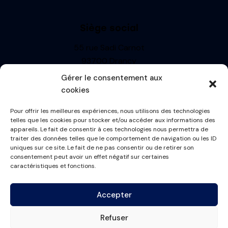
Siège social
55 rue Sadi Carnot
93700 Drancy
Siren : 499710697
Gérer le consentement aux
TVA: FR13499710697
cookies
R.C.S. BOBIGNY
Pour offrir les meilleures expériences, nous utilisons des technologies
Informations
telles que les cookies pour stocker et/ou accéder aux informations des
appareils. Le fait de consentir à ces technologies nous permettra de
Mentions Légales
traiter des données telles que le comportement de navigation ou les ID
uniques sur ce site. Le fait de ne pas consentir ou de retirer son
Politique de cookies
consentement peut avoir un effet négatif sur certaines
Conditions générales
caractéristiques et fonctions.
Plan du site
Accepter
Contactez-nous
Refuser
contact@france-masque.fr