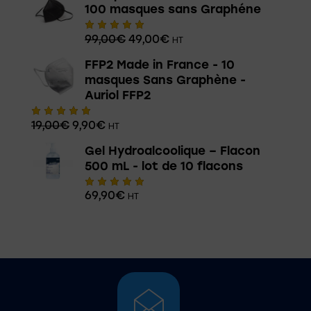
100 masques sans Graphéne
99,00
€
49,00
€
HT
Note
5.00
sur 5
FFP2 Made in France - 10
masques Sans Graphène -
Auriol FFP2
19,00
€
9,90
€
HT
Note
5.00
sur 5
Gel Hydroalcoolique – Flacon
500 mL - lot de 10 flacons
69,90
€
HT
Note
5.00
sur 5