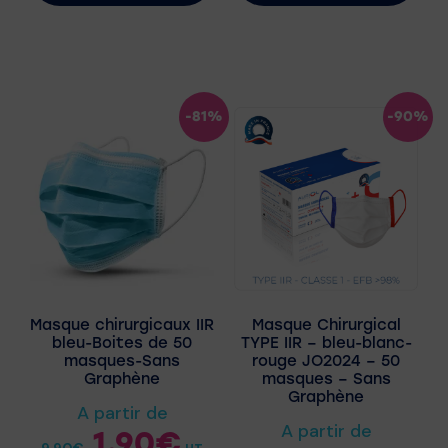
-81%
-90%
Masque chirurgicaux IIR
Masque Chirurgical
bleu-Boites de 50
TYPE IIR – bleu-blanc-
masques-Sans
rouge JO2024 – 50
Graphène
masques – Sans
Graphène
A partir de
A partir de
1,90
€
9,90
€