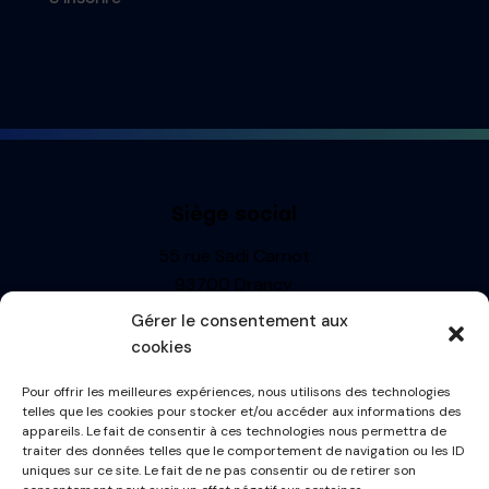
Siège social
55 rue Sadi Carnot
93700 Drancy
Siren : 499710697
Gérer le consentement aux
TVA: FR13499710697
cookies
R.C.S. BOBIGNY
Pour offrir les meilleures expériences, nous utilisons des technologies
Informations
telles que les cookies pour stocker et/ou accéder aux informations des
appareils. Le fait de consentir à ces technologies nous permettra de
Mentions Légales
traiter des données telles que le comportement de navigation ou les ID
uniques sur ce site. Le fait de ne pas consentir ou de retirer son
Politique de cookies