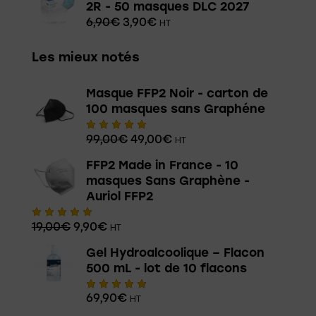
2R - 50 masques DLC 2027
6,90
€
3,90
€
HT
Les mieux notés
Masque FFP2 Noir - carton de
100 masques sans Graphéne
99,00
€
49,00
€
HT
Note
5.00
sur 5
FFP2 Made in France - 10
masques Sans Graphène -
Auriol FFP2
19,00
€
9,90
€
HT
Note
5.00
sur 5
Gel Hydroalcoolique – Flacon
500 mL - lot de 10 flacons
69,90
€
HT
Note
5.00