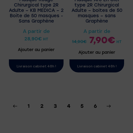
Chirurgical type 2R
type 2R Chirurgical
Adulte – KB MEDICA – 2
Adulte – boites de 50
Boite de 50 masques -
masques – sans
Sans Graphène
Graphène
A partir de
A partir de
7,90
€
28,90
€
HT
14,90
€
HT
Ajouter au panier
Ajouter au panier
Livraison cabinet 48h !
Livraison cabinet 48h !
1
2
3
4
→
5
6