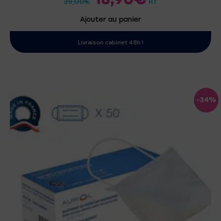
39,00
€
HT
Ajouter au panier
Livraison cabinet 48h !
-34%