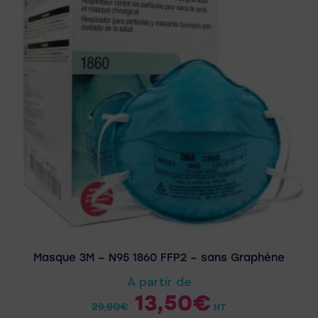
Masque 3M – N95 1860 FFP2 – sans Graphène
A partir de
13,50
€
29,90
€
HT