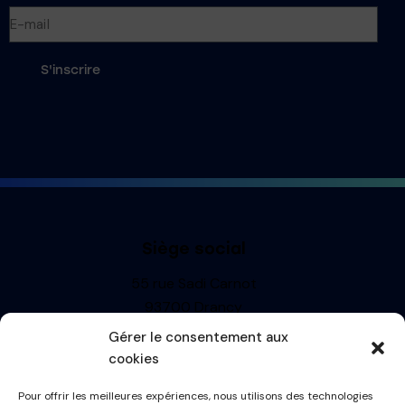
S'inscrire
Siège social
55 rue Sadi Carnot
93700 Drancy
Siren : 499710697
Gérer le consentement aux
TVA: FR13499710697
cookies
R.C.S. BOBIGNY
Pour offrir les meilleures expériences, nous utilisons des technologies