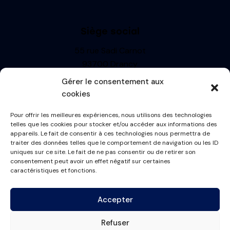
Siège social
55 rue Sadi Carnot
93700 Drancy
Siren : 499710697
Gérer le consentement aux
TVA: FR13499710697
cookies
R.C.S. BOBIGNY
Pour offrir les meilleures expériences, nous utilisons des technologies
Informations
telles que les cookies pour stocker et/ou accéder aux informations des
appareils. Le fait de consentir à ces technologies nous permettra de
Mentions Légales
traiter des données telles que le comportement de navigation ou les ID
uniques sur ce site. Le fait de ne pas consentir ou de retirer son
Politique de cookies
consentement peut avoir un effet négatif sur certaines
Conditions générales
caractéristiques et fonctions.
Plan du site
Accepter
Contactez-nous
Refuser
contact@france-masque.fr