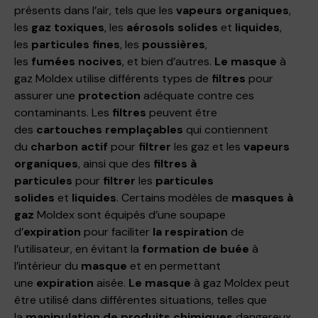
présents dans l’air, tels que les
vapeurs organiques
,
les
gaz toxiques
, les
aérosols solides
et
liquides
,
les
particules fines
, les
poussières
,
les
fumées
nocives
, et bien d’autres.
Le masque
à
gaz Moldex utilise différents types de
filtres
pour
assurer une
protection
adéquate contre ces
contaminants. Les
filtres
peuvent être
des
cartouches
remplaçables
qui contiennent
du
charbon actif
pour
filtrer
les gaz et les
vapeurs
organiques
, ainsi que des
filtres à
particules
pour
filtrer
les
particules
solides
et
liquides
. Certains modèles de
masques à
gaz
Moldex sont équipés d’une soupape
d’
expiration
pour faciliter
la respiration
de
l’utilisateur, en évitant la
formation de buée
à
l’intérieur du
masque
et en permettant
une
expiration
aisée.
Le masque
à gaz Moldex peut
être utilisé dans différentes situations, telles que
la
manipulation de produits chimiques
dangereux,