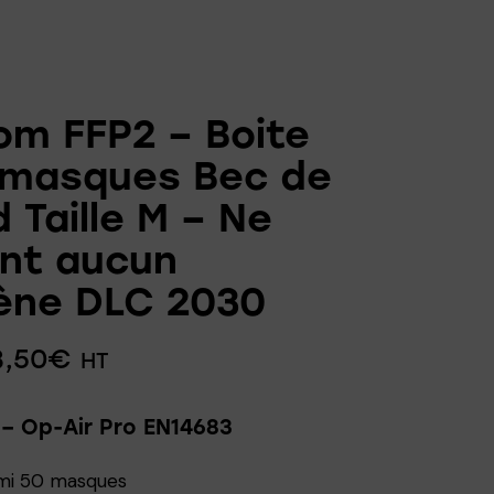
om FFP2 – Boite
 masques Bec de
 Taille M – Ne
ent aucun
ène DLC 2030
8,50
€
HT
– Op-Air Pro EN14683
lmi 50 masques