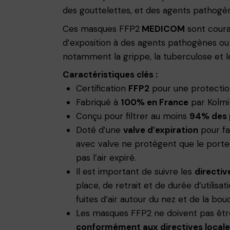
des gouttelettes, et des agents pathogène
Ces masques FFP2
MEDICOM
sont couram
d’exposition à des agents pathogènes ou à 
notamment la grippe, la tuberculose et l
Caractéristiques clés :
Certification
FFP2
pour une protectio
Fabriqué à
100% en France
par Kolm
Conçu pour filtrer au moins
94% des 
Doté d’une
valve d’expiration
pour fac
avec valve ne protègent que le porteu
pas l’air expiré.
Il est important de suivre les
directiv
place, de retrait et de durée d’utili
fuites d’air autour du nez et de la bou
Les masques FFP2 ne doivent pas être r
conformément aux directives locale