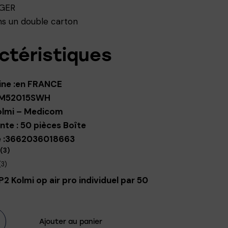
NGER
ns un double carton
ctéristiques
gine :en FRANCE
 M52015SWH
olmi – Medicom
nte : 50 pièces Boîte
e :3662036018663
(3)
(3)
 Kolmi op air pro individuel par 50
Ajouter au panier