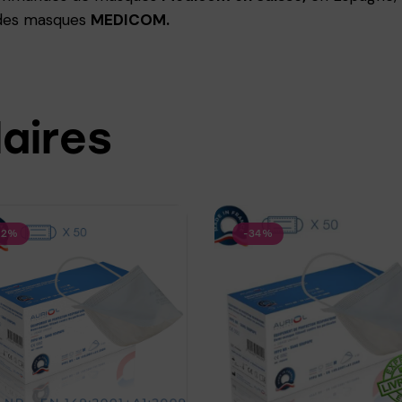
 des masques
MEDICOM.
laires
72%
-34%