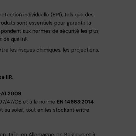
otection individuelle (EPI), tels que des
duits sont essentiels pour garantir la
 répondent aux normes de sécurité les plus
 de qualité.
e les risques chimiques, les projections,
e IIR
.
+A1:2009
.
07/47/CE et à la norme
EN 14683:2014
.
au soleil, tout en les stockant entre
n Italie, en Allemagne, en Belgique et à