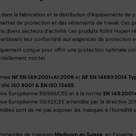
 dans la fabrication et la distribution d’équipements de pr
nettes de protection et des vêtements de travail. Ces pro
dans divers secteurs d’activité. Les produits Kolmi Hopen
ntissant leur conformité aux exigences de protection et
quement conçus pour offrir une protection optimale contr
ntiellement mortel.
ormes
NF EN 149:2001+A1:2009
et
NF EN 14683:2014 Typ
tifié
ISO 9001 & EN ISO 13485
.
tive Européenne 89/686/CEE et à la norme
EN 149:2001
tive Européenne 93/42/CEE amendée par la directive 20
ées sont de ne pas exposer les masques à l’humidité et 
commandes de masques
Medicom en Suisse,
en Espagne, e