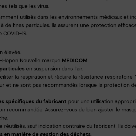
s tels que les virus.
ment utilisés dans les environnements médicaux et indust
de fines particules. Ils assurent une protection efficace
e COVID-19.
n élevée.
i-Hopen Nouvelle marque
MEDICOM
particules
en suspension dans l’air.
iliter la respiration et réduire la résistance respiratoir
r et ne sont pas recommandés lorsque la protection des a
es spécifiques du fabricant
pour une utilisation appropri
sation recommandée. Assurez-vous de bien ajuster le masqu
che.
éutilisés, sauf indication contraire du fabricant. Ils d
s en matière de gestion des déchets
.