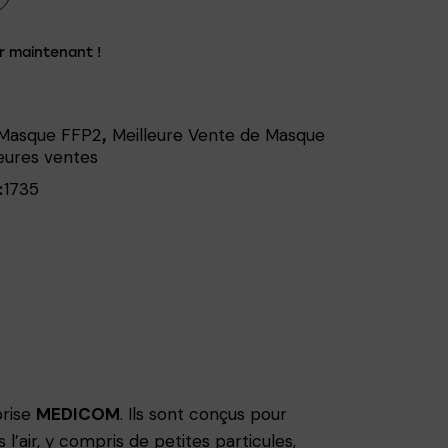
r maintenant !
Masque FFP2
Meilleure Vente de Masque
,
eures ventes
1735
:
prise
MEDICOM
. Ils sont conçus pour
l’air, y compris de petites particules,