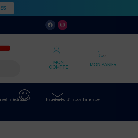
UES
0
MON
MON PANIER
COMPTE
riel médical
Produits d’incontinence