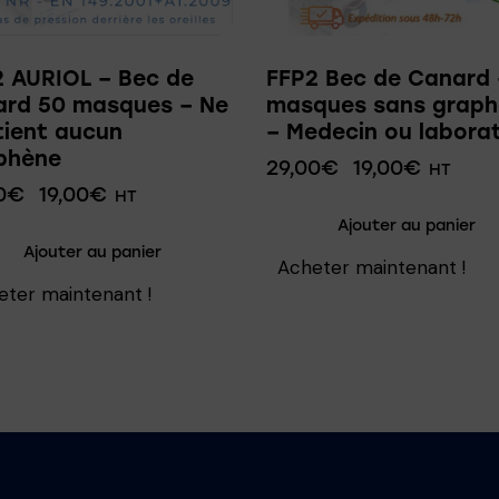
 AURIOL – Bec de
FFP2 Bec de Canard 
ard 50 masques – Ne
masques sans grap
tient aucun
– Medecin ou laborat
phène
29,00
€
19,00
€
HT
0
€
19,00
€
HT
Ajouter au panier
Ajouter au panier
Acheter maintenant !
eter maintenant !