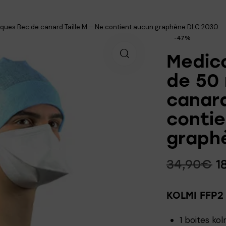
ques Bec de canard Taille M – Ne contient aucun graphène DLC 2030
-47%
Medic
de 50
canard
conti
graph
34,90
€
1
KOLMI FFP2 
1 boites ko