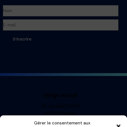
S'inscrire
Siège social
55 rue Sadi Carnot
93700 Drancy
Siren : 499710697
Gérer le consentement aux