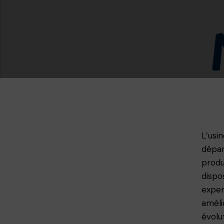
L’usi
dépar
produ
dispo
exper
améli
évolu