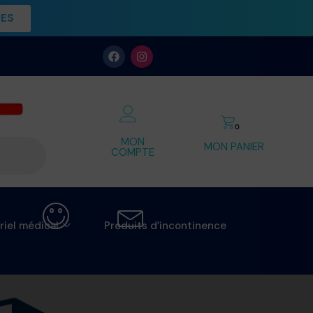
UES
0
MON
MON PANIER
COMPTE
riel médical
Produits d’incontinence