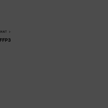
VANT
 FFP3
r