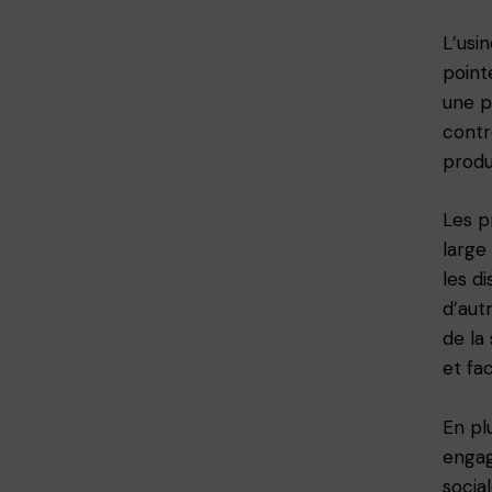
L’usi
point
une p
contr
produc
Les p
large
les d
d’aut
de la
et fa
En pl
engag
socia