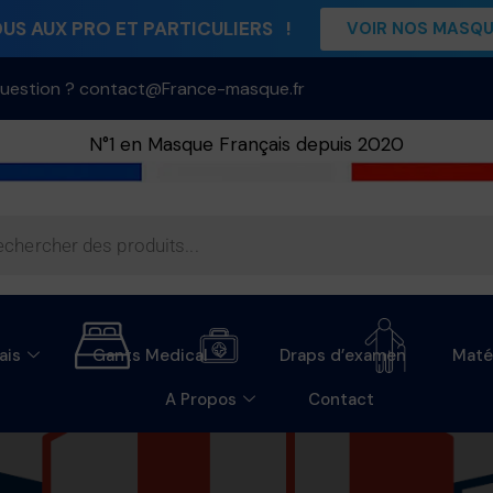
S AUX PRO ET PARTICULIERS !
VOIR NOS MASQ
uestion ? contact@France-masque.fr
N°1 en Masque Français depuis 2020
ais
Gants Medical
Draps d’examen
Maté
A Propos
Contact