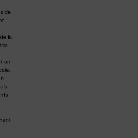
es de
nt
de la
nis.
nt un
cale,
en
els
ents
ement