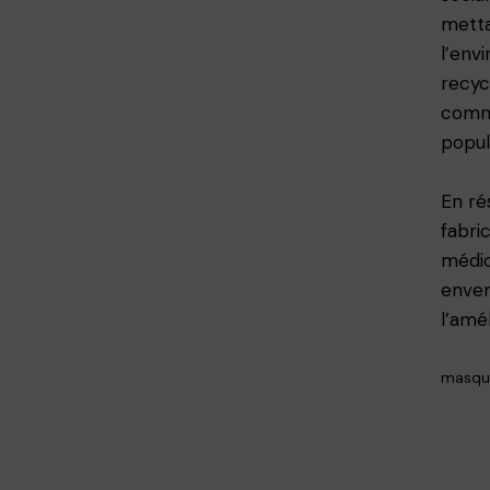
metta
l’env
recyc
commu
popul
En ré
fabri
médic
envers
l’amé
masqu