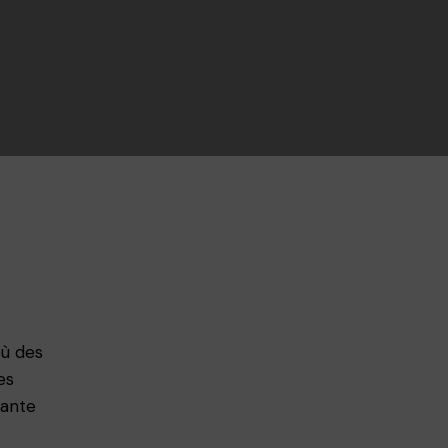
ù des
es
tante