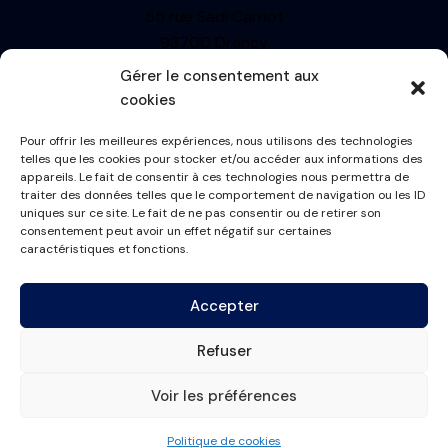
55 rue Sadi Carnot
93700 Drancy
Siren : 499710697
Gérer le consentement aux
TVA: FR13499710697
cookies
R.C.S. BOBIGNY
Pour offrir les meilleures expériences, nous utilisons des technologies
Informations
telles que les cookies pour stocker et/ou accéder aux informations des
appareils. Le fait de consentir à ces technologies nous permettra de
Mentions Légales
traiter des données telles que le comportement de navigation ou les ID
uniques sur ce site. Le fait de ne pas consentir ou de retirer son
Politique de cookies
consentement peut avoir un effet négatif sur certaines
Conditions générales
caractéristiques et fonctions.
Plan du site
Accepter
Contactez-nous
Refuser
contact@france-masque.fr
Voir les préférences
France-Masque.fr 2023.
Politique de cookies