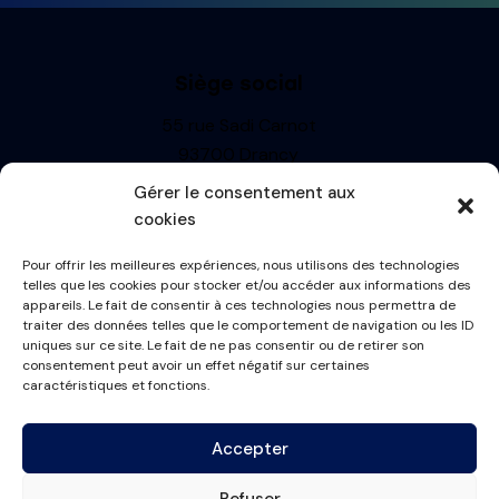
Siège social
55 rue Sadi Carnot
93700 Drancy
Siren : 499710697
Gérer le consentement aux
TVA: FR13499710697
cookies
R.C.S. BOBIGNY
Pour offrir les meilleures expériences, nous utilisons des technologies
Informations
telles que les cookies pour stocker et/ou accéder aux informations des
appareils. Le fait de consentir à ces technologies nous permettra de
Mentions Légales
traiter des données telles que le comportement de navigation ou les ID
uniques sur ce site. Le fait de ne pas consentir ou de retirer son
Politique de cookies
consentement peut avoir un effet négatif sur certaines
Conditions générales
caractéristiques et fonctions.
Plan du site
Accepter
Contactez-nous
Refuser