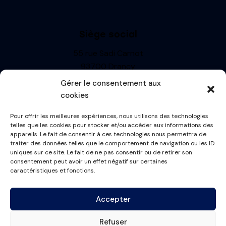
Siège social
55 rue Sadi Carnot
93700 Drancy
Siren : 499710697
Gérer le consentement aux
TVA: FR13499710697
cookies
R.C.S. BOBIGNY
Pour offrir les meilleures expériences, nous utilisons des technologies
Informations
telles que les cookies pour stocker et/ou accéder aux informations des
appareils. Le fait de consentir à ces technologies nous permettra de
Mentions Légales
traiter des données telles que le comportement de navigation ou les ID
uniques sur ce site. Le fait de ne pas consentir ou de retirer son
Politique de cookies
consentement peut avoir un effet négatif sur certaines
Conditions générales
caractéristiques et fonctions.
Plan du site
Accepter
Contactez-nous
Refuser