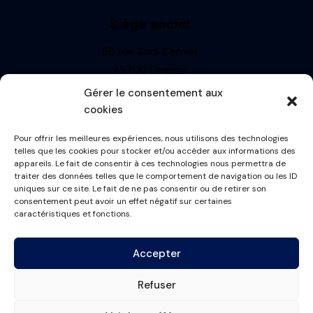
Siège social
55 rue Sadi Carnot
93700 Drancy
Siren : 499710697
Gérer le consentement aux
TVA: FR13499710697
cookies
R.C.S. BOBIGNY
Pour offrir les meilleures expériences, nous utilisons des technologies
Informations
telles que les cookies pour stocker et/ou accéder aux informations des
appareils. Le fait de consentir à ces technologies nous permettra de
Mentions Légales
traiter des données telles que le comportement de navigation ou les ID
uniques sur ce site. Le fait de ne pas consentir ou de retirer son
Politique de cookies
consentement peut avoir un effet négatif sur certaines
Conditions générales
caractéristiques et fonctions.
Plan du site
Accepter
Contactez-nous
Refuser
contact@france-masque.fr