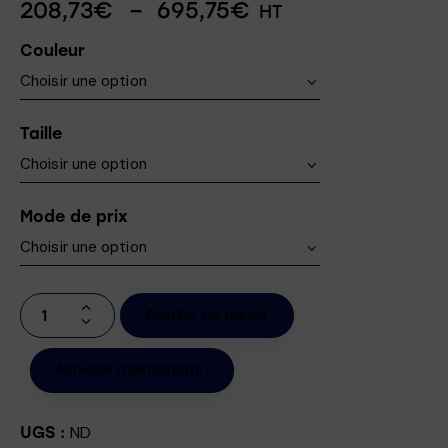
208,73
€
–
695,75
€
HT
Couleur
Taille
Mode de prix
Ajouter au panier
Acheter maintenant !
ND
UGS :