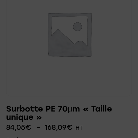
Surbotte PE 70µm « Taille
unique »
84,05
€
–
168,09
€
HT