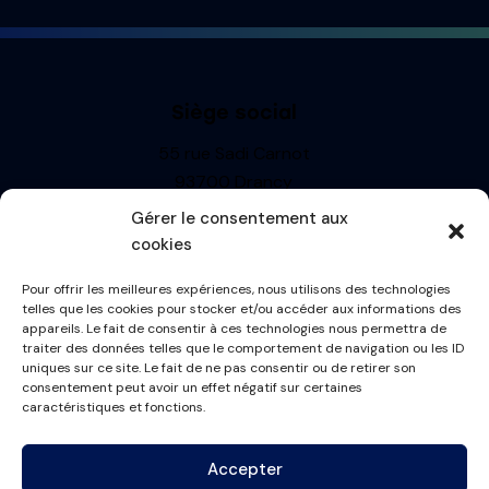
Siège social
55 rue Sadi Carnot
93700 Drancy
Siren : 499710697
Gérer le consentement aux
TVA: FR13499710697
cookies
R.C.S. BOBIGNY
Pour offrir les meilleures expériences, nous utilisons des technologies
Informations
telles que les cookies pour stocker et/ou accéder aux informations des
appareils. Le fait de consentir à ces technologies nous permettra de
Mentions Légales
traiter des données telles que le comportement de navigation ou les ID
uniques sur ce site. Le fait de ne pas consentir ou de retirer son
Politique de cookies
consentement peut avoir un effet négatif sur certaines
Conditions générales
caractéristiques et fonctions.
Plan du site
Accepter
Contactez-nous