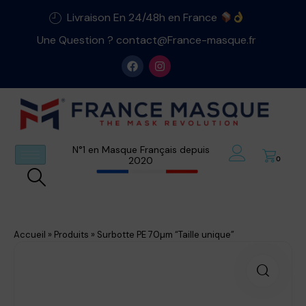
Livraison En 24/48h en France
Une Question ? contact@France-masque.fr
N°1 en Masque Français depuis
2020
0
Accueil
»
Produits
»
Surbotte PE 70µm “Taille unique”