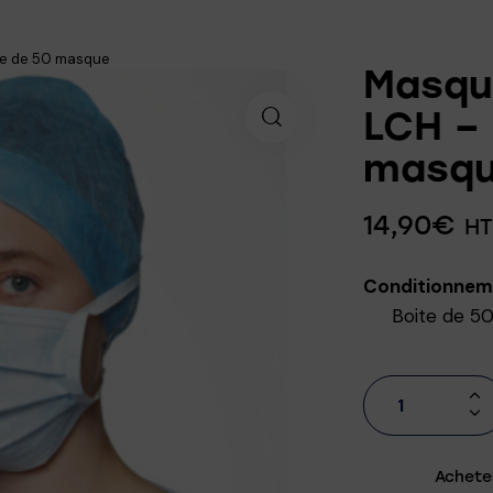
ite de 50 masque
Masque
LCH – 
masq
14,90
€
HT
Conditionnem
Boite de 5
Achete