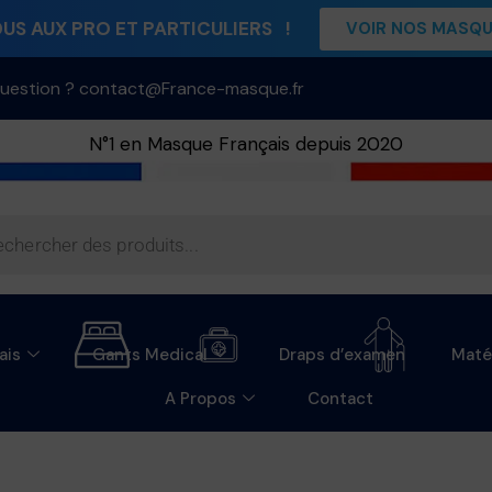
S AUX PRO ET PARTICULIERS !
VOIR NOS MASQ
uestion ? contact@France-masque.fr
N°1 en Masque Français depuis 2020
ais
Gants Medical
Draps d’examen
Maté
A Propos
Contact