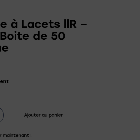
 à Lacets llR –
Boite de 50
ue
ent
0
Ajouter au panier
r maintenant !