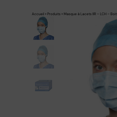
Accueil
»
Produits
»
Masque à Lacets llR – LCH – Bo