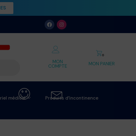
UES
0
MON
MON PANIER
COMPTE
riel médical
Produits d’incontinence