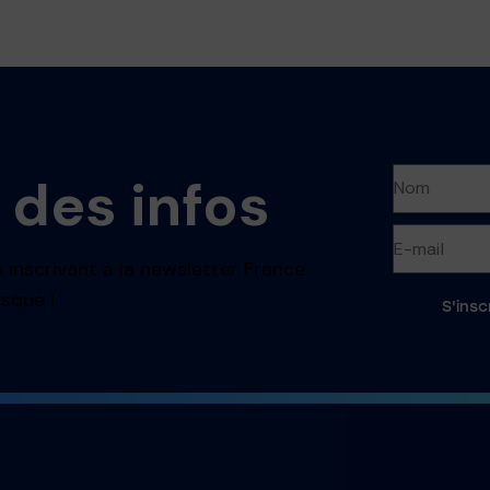
 des infos
 inscrivant à la newsletter France
sque !
S'insc