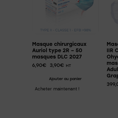
Masque chirurgicaux
Mas
Auriol type 2R – 50
IIR 
masques DLC 2027
Ohy
mas
6,90
€
3,90
€
HT
Adul
Gra
Ajouter au panier
399,
Acheter maintenant !