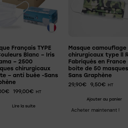
que Français TYPE
Masque camouflage
Couleurs Blanc – Iris
chirurgicaux type ll 
ama – 2500
Fabriqués en France
ques chirurgicaux
boite de 50 masques
te – anti buée -Sans
Sans Graphène
phène
29,90
€
9,50
€
HT
00
€
199,00
€
HT
Ajouter au panier
Lire la suite
Acheter maintenant !