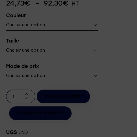
24,73
€
–
92,30
€
HT
Couleur
Taille
Mode de prix
Ajouter au panier
Acheter maintenant !
ND
UGS :