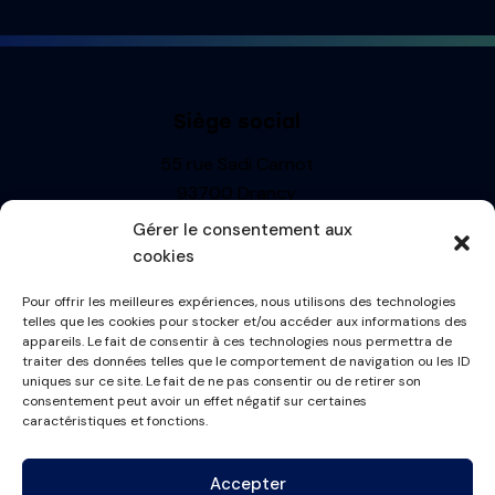
Siège social
55 rue Sadi Carnot
93700 Drancy
Siren : 499710697
Gérer le consentement aux
TVA: FR13499710697
cookies
R.C.S. BOBIGNY
Pour offrir les meilleures expériences, nous utilisons des technologies
Informations
telles que les cookies pour stocker et/ou accéder aux informations des
appareils. Le fait de consentir à ces technologies nous permettra de
Mentions Légales
traiter des données telles que le comportement de navigation ou les ID
uniques sur ce site. Le fait de ne pas consentir ou de retirer son
Politique de cookies
consentement peut avoir un effet négatif sur certaines
Conditions générales
caractéristiques et fonctions.
Plan du site
Accepter