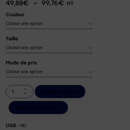
49,88
€
–
99,76
€
HT
Couleur
Taille
Mode de prix
Ajouter au panier
Acheter maintenant !
ND
UGS :