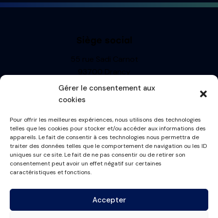
Siège social
55 rue Sadi Carnot
93700 Drancy
Siren : 499710697
Gérer le consentement aux
TVA: FR13499710697
cookies
R.C.S. BOBIGNY
Pour offrir les meilleures expériences, nous utilisons des technologies
Informations
telles que les cookies pour stocker et/ou accéder aux informations des
appareils. Le fait de consentir à ces technologies nous permettra de
Mentions Légales
traiter des données telles que le comportement de navigation ou les ID
uniques sur ce site. Le fait de ne pas consentir ou de retirer son
Politique de cookies
consentement peut avoir un effet négatif sur certaines
Conditions générales
caractéristiques et fonctions.
Plan du site
Accepter
Contactez-nous