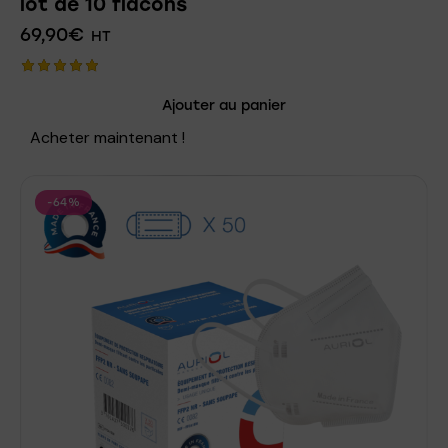
lot de 10 flacons
69,90
€
HT
Note
Ajouter au panier
5.00
sur 5
Acheter maintenant !
-64%