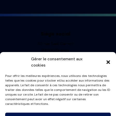
Siège social
55 rue Sadi Carnot
93700 Drancy
Siren : 499710697
Gérer le consentement aux
TVA: FR13499710697
cookies
R.C.S. BOBIGNY
Pour offrir les meilleures expériences, nous utilisons des technologies
Informations
telles que les cookies pour stocker et/ou accéder aux informations des
appareils. Le fait de consentir à ces technologies nous permettra de
Mentions Légales
traiter des données telles que le comportement de navigation ou les ID
uniques sur ce site. Le fait de ne pas consentir ou de retirer son
Politique de cookies
consentement peut avoir un effet négatif sur certaines
Conditions générales
caractéristiques et fonctions.
Plan du site