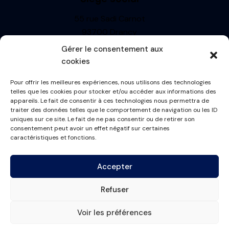
55 rue Sadi Carnot
93700 Drancy
Siren : 499710697
Gérer le consentement aux
TVA: FR13499710697
cookies
R.C.S. BOBIGNY
Pour offrir les meilleures expériences, nous utilisons des technologies
Informations
telles que les cookies pour stocker et/ou accéder aux informations des
appareils. Le fait de consentir à ces technologies nous permettra de
Mentions Légales
traiter des données telles que le comportement de navigation ou les ID
uniques sur ce site. Le fait de ne pas consentir ou de retirer son
Politique de cookies
consentement peut avoir un effet négatif sur certaines
Conditions générales
caractéristiques et fonctions.
Plan du site
Accepter
Contactez-nous
Refuser
contact@france-masque.fr
Voir les préférences