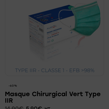
-60%
Masque Chirurgical Vert Type
IIR
14,90
€
5,90
€
HT