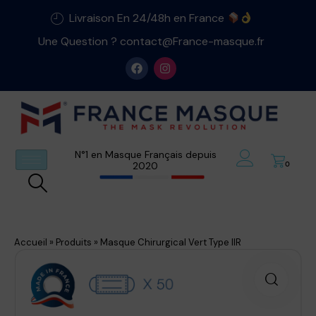
Livraison En 24/48h en France
Une Question ? contact@France-masque.fr
N°1 en Masque Français depuis
2020
0
Accueil
»
Produits
»
Masque Chirurgical Vert Type IIR