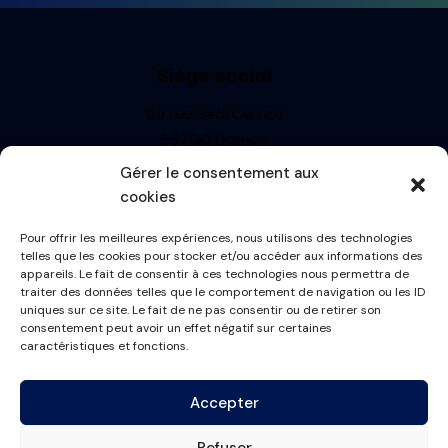
Siège social
55 rue Sadi Carnot
93700 Drancy
Siren : 499710697
Gérer le consentement aux
TVA: FR13499710697
cookies
R.C.S. BOBIGNY
Pour offrir les meilleures expériences, nous utilisons des technologies
Informations
telles que les cookies pour stocker et/ou accéder aux informations des
appareils. Le fait de consentir à ces technologies nous permettra de
Mentions Légales
traiter des données telles que le comportement de navigation ou les ID
uniques sur ce site. Le fait de ne pas consentir ou de retirer son
Politique de cookies
consentement peut avoir un effet négatif sur certaines
Conditions générales
caractéristiques et fonctions.
Plan du site
Accepter
Contactez-nous
Refuser