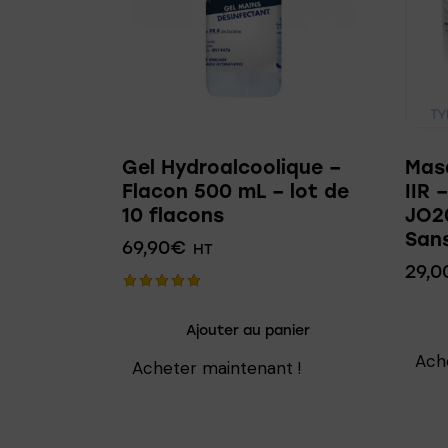
Gel Hydroalcoolique –
Masq
Flacon 500 mL – lot de
IIR 
10 flacons
JO2
San
69,90
€
HT
29,0
Note
5.00
Ajouter au panier
sur 5
Ach
Acheter maintenant !