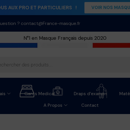
S AUX PRO ET PARTICULIERS !
VOIR NOS MASQ
uestion ? contact@France-masque.fr
N°1 en Masque Français depuis 2020
ais
Gants Medical
Draps d’examen
Maté
A Propos
Contact