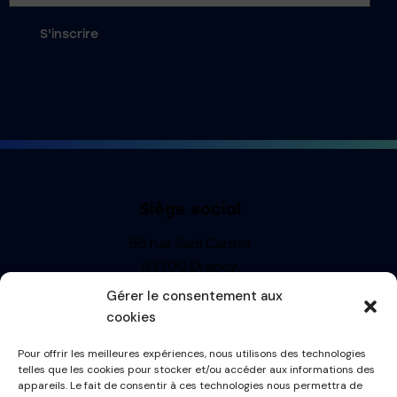
S'inscrire
Siège social
55 rue Sadi Carnot
93700 Drancy
Siren : 499710697
Gérer le consentement aux
TVA: FR13499710697
cookies
R.C.S. BOBIGNY
Pour offrir les meilleures expériences, nous utilisons des technologies
Informations
telles que les cookies pour stocker et/ou accéder aux informations des
appareils. Le fait de consentir à ces technologies nous permettra de