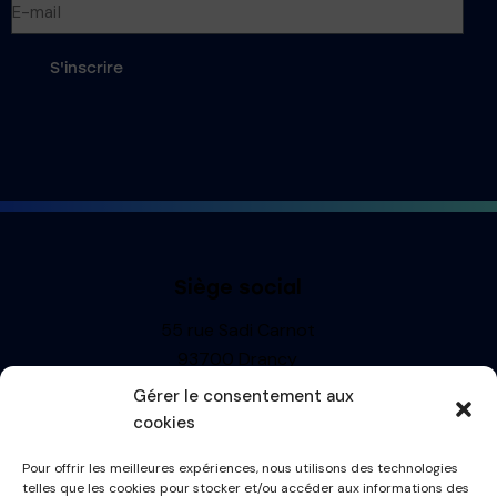
S'inscrire
Siège social
55 rue Sadi Carnot
93700 Drancy
Siren : 499710697
Gérer le consentement aux
TVA: FR13499710697
cookies
R.C.S. BOBIGNY
Pour offrir les meilleures expériences, nous utilisons des technologies
Informations
telles que les cookies pour stocker et/ou accéder aux informations des