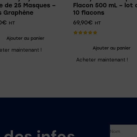
e de 25 Masques –
Flacon 500 mL – lot 
s Graphène
10 flacons
0
€
69,90
€
HT
HT
Ajouter au panier
Note
5.00
Ajouter au panier
eter maintenant !
sur 5
Acheter maintenant !
 des infos