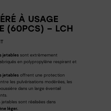
PÉRÉ À USAGE
E (60PCS) – LCH
HT
s jetables
sont extrêmement
fabriqués en polypropylène respirant et
s jetables
offrent une protection
ntre les pulvérisations modérées, les
poussière dans un large éventail
nts.
 jetables sont réalisées dans
ne léger.