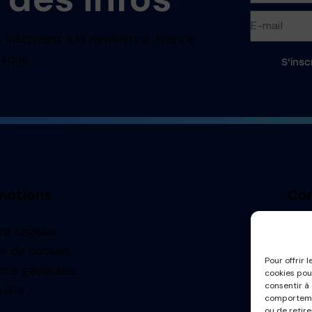
 inscrivant à la newsletter France
sque !
S'insc
mations
Con
ns Légales
contac
ue de cookies
Pour offrir 
ions générales
cookies pou
consentir à
 site
comportemen
ou de retir