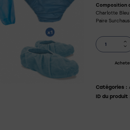
Composition d
Charlotte Bleu
Paire Surchau
Achete
Catégories :
ID du produit 