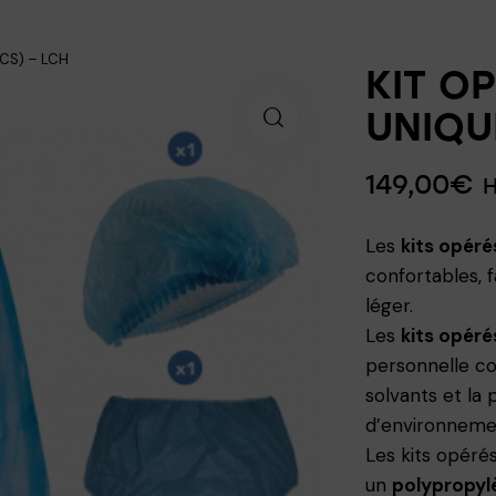
CS) – LCH
KIT O
UNIQU
149,00
€
Les
kits opéré
confortables, 
léger.
Les
kits opéré
personnelle co
solvants et la 
d’environneme
Les kits opérés
un
polypropylè