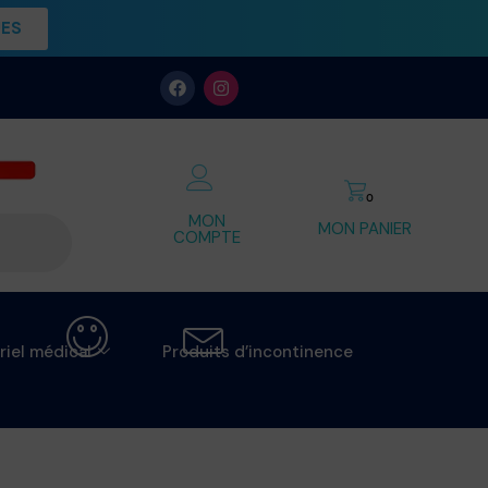
UES
0
MON
MON PANIER
COMPTE
riel médical
Produits d’incontinence