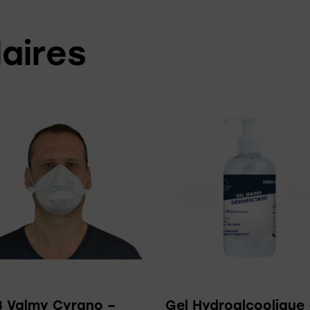
laires
3 Valmy Cyrano –
Gel Hydroalcoolique 