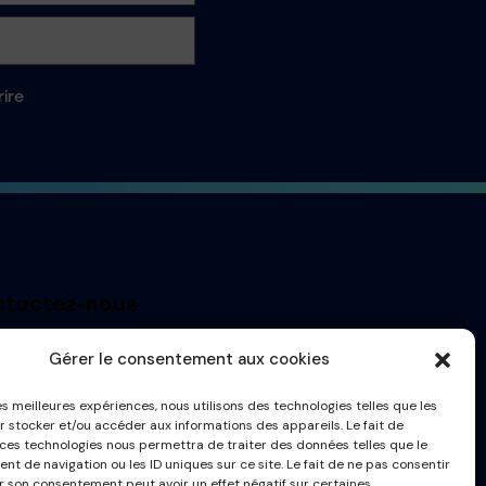
rire
tactez-nous
t@france-masque.fr
Gérer le consentement aux cookies
les meilleures expériences, nous utilisons des technologies telles que les
r stocker et/ou accéder aux informations des appareils. Le fait de
 ces technologies nous permettra de traiter des données telles que le
t de navigation ou les ID uniques sur ce site. Le fait de ne pas consentir
er son consentement peut avoir un effet négatif sur certaines