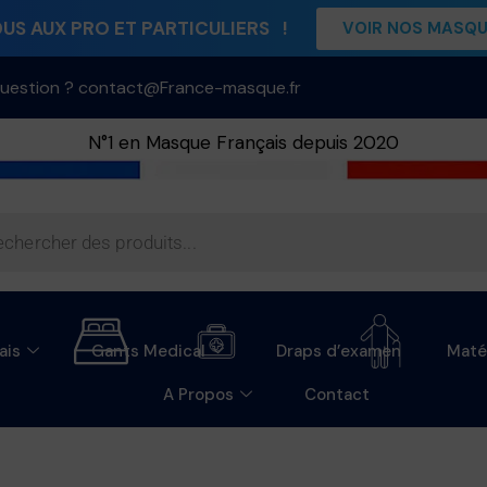
S AUX PRO ET PARTICULIERS !
VOIR NOS MASQ
uestion ? contact@France-masque.fr
N°1 en Masque Français depuis 2020
ais
Gants Medical
Draps d’examen
Maté
A Propos
Contact