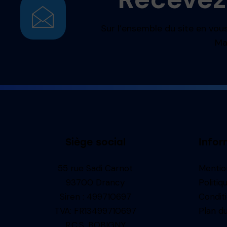
Sur l’ensemble du site en vous
Ma
Siège social
Infor
55 rue Sadi Carnot
Mentio
93700 Drancy
Politiq
Siren : 499710697
Condit
TVA: FR13499710697
Plan du
R.C.S. BOBIGNY