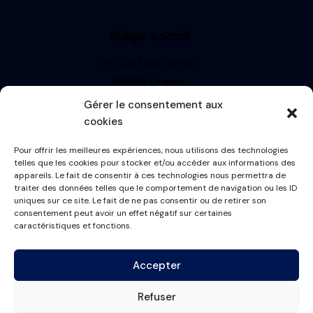
Siège social
55 rue Sadi Carnot
93700 Drancy
Siren : 499710697
Gérer le consentement aux
TVA: FR13499710697
cookies
R.C.S. BOBIGNY
Pour offrir les meilleures expériences, nous utilisons des technologies
Informations
telles que les cookies pour stocker et/ou accéder aux informations des
appareils. Le fait de consentir à ces technologies nous permettra de
Mentions Légales
traiter des données telles que le comportement de navigation ou les ID
uniques sur ce site. Le fait de ne pas consentir ou de retirer son
Politique de cookies
consentement peut avoir un effet négatif sur certaines
Conditions générales
caractéristiques et fonctions.
Plan du site
Accepter
Contactez-nous
Refuser
contact@france-masque.fr