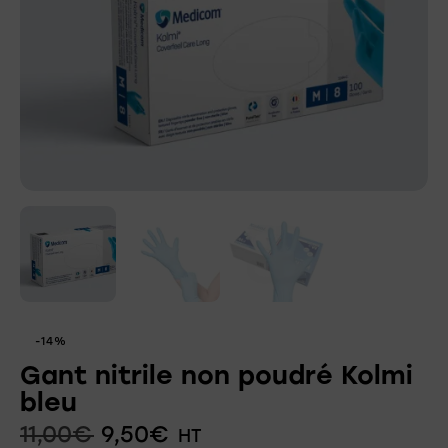
-14%
Gant nitrile non poudré Kolmi
bleu
11,00
€
9,50
€
HT