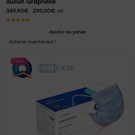
aucun Graphène
349,90
€
299,00
€
HT
Note
Ajouter au panier
5.00
sur 5
Acheter maintenant !
-25%