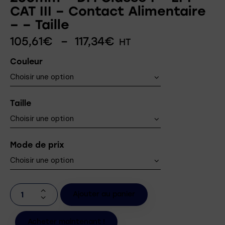
CAT III – Contact Alimentaire
– – Taille
105,61
€
–
117,34
€
HT
Couleur
Taille
Mode de prix
Ajouter au panier
Acheter maintenant !