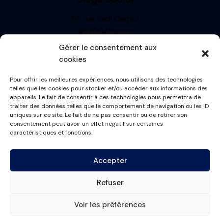
55 rue Sadi Carnot
93700 Drancy
Siren : 499710697
Gérer le consentement aux
TVA: FR13499710697
cookies
R.C.S. BOBIGNY
Pour offrir les meilleures expériences, nous utilisons des technologies
Informations
telles que les cookies pour stocker et/ou accéder aux informations des
appareils. Le fait de consentir à ces technologies nous permettra de
Mentions Légales
traiter des données telles que le comportement de navigation ou les ID
uniques sur ce site. Le fait de ne pas consentir ou de retirer son
Politique de cookies
consentement peut avoir un effet négatif sur certaines
Conditions générales
caractéristiques et fonctions.
Plan du site
Accepter
Contactez-nous
Refuser
contact@france-masque.fr
Voir les préférences