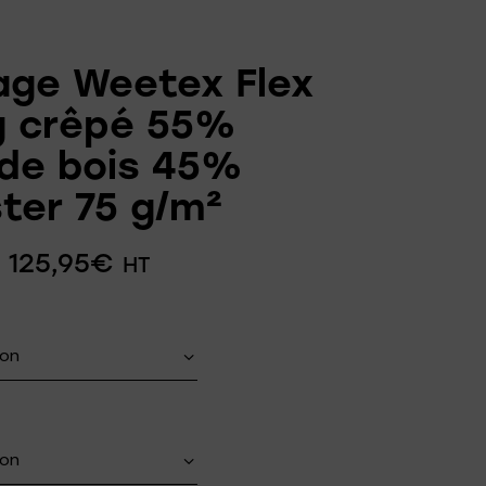
age Weetex Flex
g crêpé 55%
 de bois 45%
ter 75 g/m²
–
125,95
€
HT