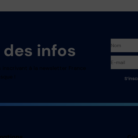
 des infos
 inscrivant à la newsletter France
sque !
S'insc
mations
Con