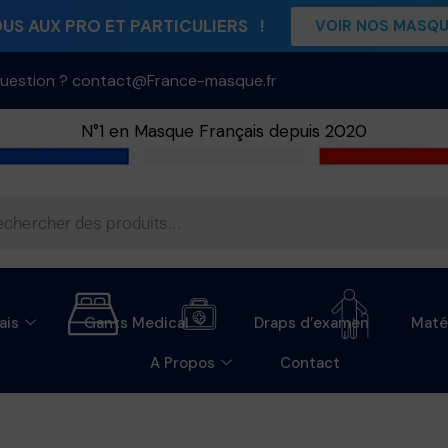
S AUX PRO ET PARTICULIERS !
VOIR NOS MASQ
uestion ? contact@France-masque.fr
N°1 en Masque Français depuis 2020
ais
Gants Medical
Draps d’examen
Maté
A Propos
Contact