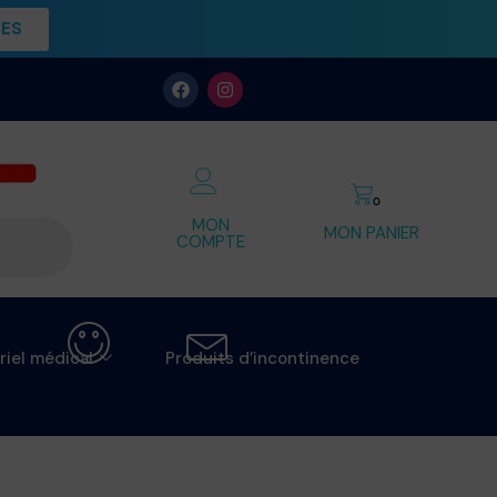
UES
0
MON
MON PANIER
COMPTE
riel médical
Produits d’incontinence