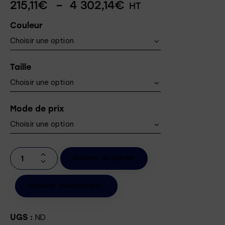
215,11
€
–
4 302,14
€
HT
Couleur
Taille
Mode de prix
Ajouter au panier
Acheter maintenant !
ND
UGS :