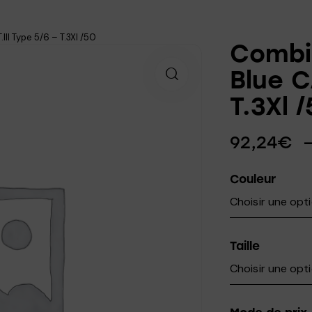
I Type 5/6 – T.3Xl /50
Combi
Blue C
T.3Xl 
92,24
€
Couleur
Taille