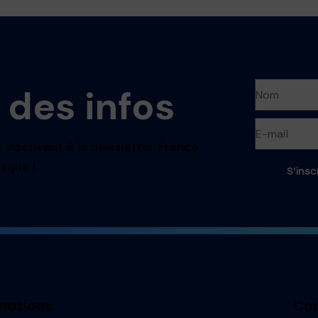
 des infos
 inscrivant à la newsletter France
sque !
S'insc
mations
Con