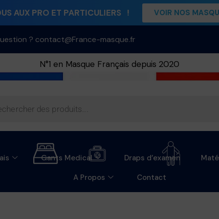
S AUX PRO ET PARTICULIERS !
VOIR NOS MASQ
uestion ? contact@France-masque.fr
N°1 en Masque Français depuis 2020
ais
Gants Medical
Draps d’examen
Maté
A Propos
Contact