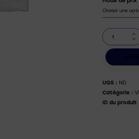
Mode de prix
Achete
ND
UGS :
V
Catégorie :
ID du produit 