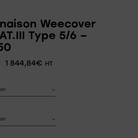
naison Weecover
AT.III Type 5/6 –
/50
–
1 844,84
€
HT