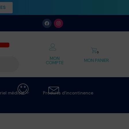
UES
0
MON
MON PANIER
COMPTE
riel médical
Produits d’incontinence