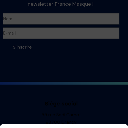
newsletter France Masque !
S'inscrire
Siège social
55 rue Sadi Carnot
93700 Drancy