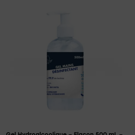
Gel Hydroalcoolique – Flacon 500 mL –