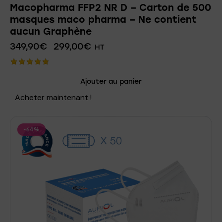
Macopharma FFP2 NR D – Carton de 500
masques maco pharma – Ne contient
aucun Graphène
349,90
€
299,00
€
HT
Note
Ajouter au panier
5.00
sur 5
Acheter maintenant !
-64%