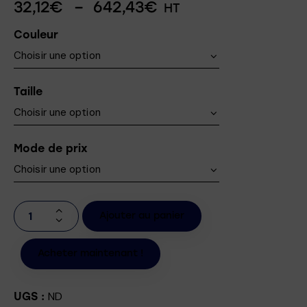
32,12
€
–
642,43
€
HT
Couleur
Taille
Mode de prix
Ajouter au panier
Acheter maintenant !
ND
UGS :