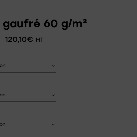
d gaufré 60 g/m²
–
120,10
€
HT