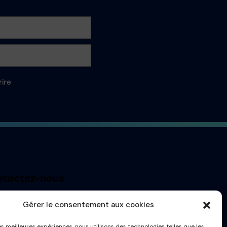
rire
tactez-nous
t@france-masque.fr
Gérer le consentement aux cookies
les meilleures expériences, nous utilisons des technologies telles que les