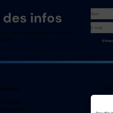
 des infos
 inscrivant à la newsletter France
sque !
S'insc
mations
Con
ns Légales
contac
ue de cookies
Pour offrir 