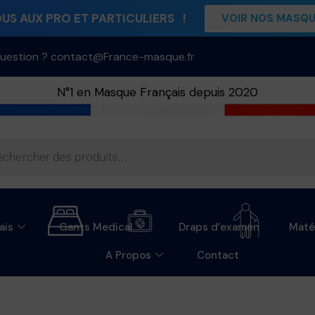
S AUX PRO ET PARTICULIERS !
VOIR NOS MASQ
uestion ? contact@France-masque.fr
N°1 en Masque Français depuis 2020
ais
Gants Medical
Draps d’examen
Maté
A Propos
Contact