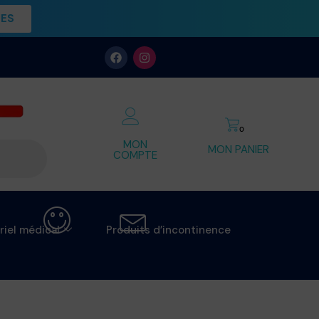
UES
0
MON
MON PANIER
COMPTE
riel médical
Produits d’incontinence